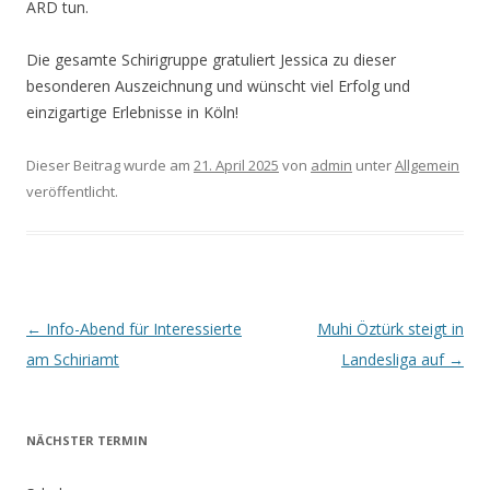
ARD tun.
Die gesamte Schirigruppe gratuliert Jessica zu dieser
besonderen Auszeichnung und wünscht viel Erfolg und
einzigartige Erlebnisse in Köln!
Dieser Beitrag wurde am
21. April 2025
von
admin
unter
Allgemein
veröffentlicht.
Beitrags-
←
Info-Abend für Interessierte
Muhi Öztürk steigt in
Navigation
am Schiriamt
Landesliga auf
→
NÄCHSTER TERMIN