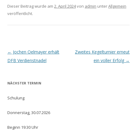
Dieser Beitrag wurde am
2. April 2024
von
admin
unter
Allgemein
veröffentlicht.
Beitrags-
←
Jochen Oelmayer erhält
Zweites Kegelturnier erneut
Navigation
DFB Verdienstnadel
ein voller Erfolg
→
NÄCHSTER TERMIN
Schulung
Donnerstag, 30.07.2026
Beginn 19:30 Uhr